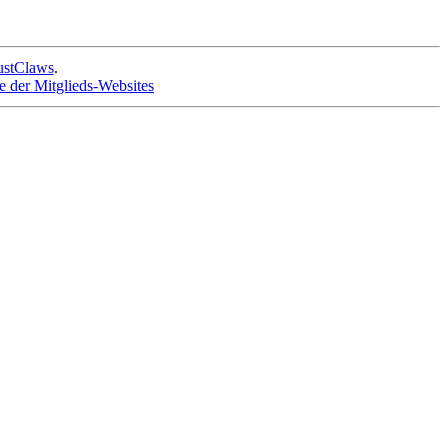
ustClaws
.
te der Mitglieds-Websites